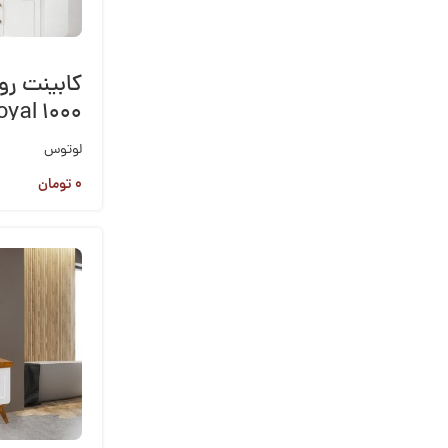
کابینت ر
oyal 1000
لوتوس
۰
تومان