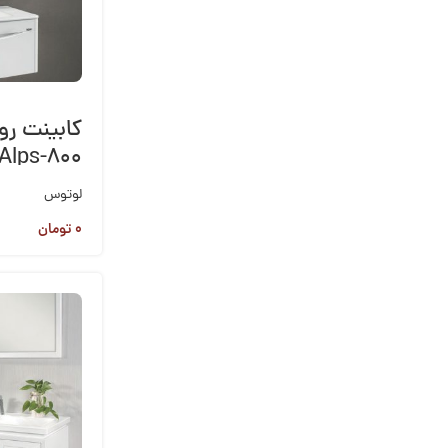
کابینت ر
Alps-800
لوتوس
۰
تومان