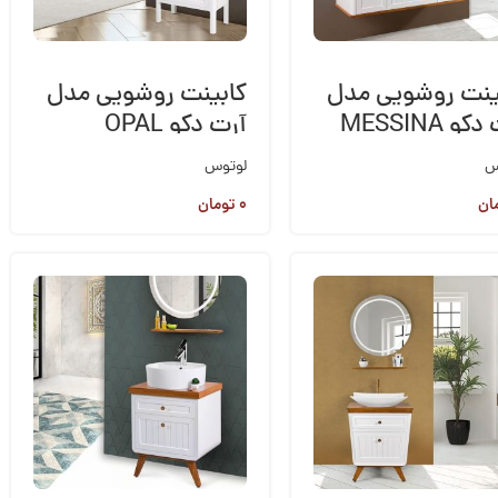
ینت روشویی مدل
کابینت روشویی مدل
و MESSINA
آرت دکو OPAL
س
لوتوس
ان
۰
تومان