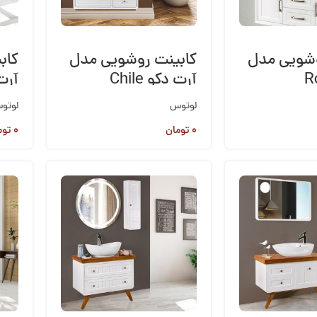
وشویی مدل
کابینت روشویی مدل
کاب
R
آرت دکو Chile
آرت دک
لوتوس
لوتو
۰
تومان
۰
توم