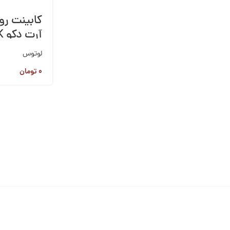
کابینت ر
آرت دکو SHARK
لوتوس
۰
تومان