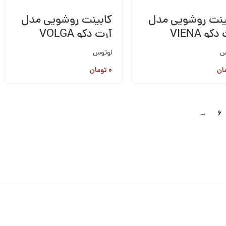
ینت روشویی مدل
کابینت روشویی مدل
کو VIENA
آرت دکو VOLGA
س
لوتوس
ان
۰
تومان
→
6