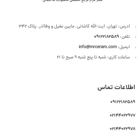
آدرس: تهران، آیت الله کاشانی، مابین عقیل و وفاآذر، پلاک 342
تلفن:
09122182589
ایمیل:
info@mrceram.com
ساعات کاری: شنبه تا پنج شنبه 9 صبح تا 21
اطلاعات تماس
09122182589
02144022977
02144022978