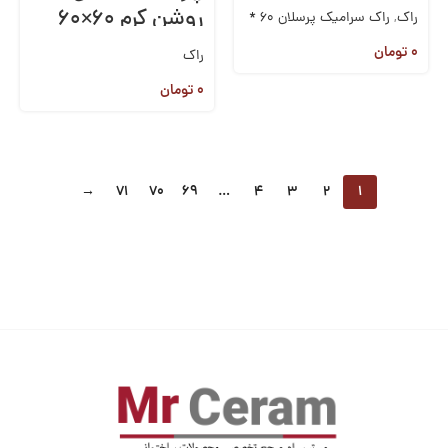
روشن کرم ۶۰×۶۰
راک
,
راک سرامیک پرسلان 60 *
60
۰
تومان
راک
۰
تومان
→
71
70
69
…
4
3
2
1