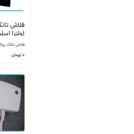
فلاش تانک
اولترا اسل
سیاه
فلاش تانک روکا
۰
تومان