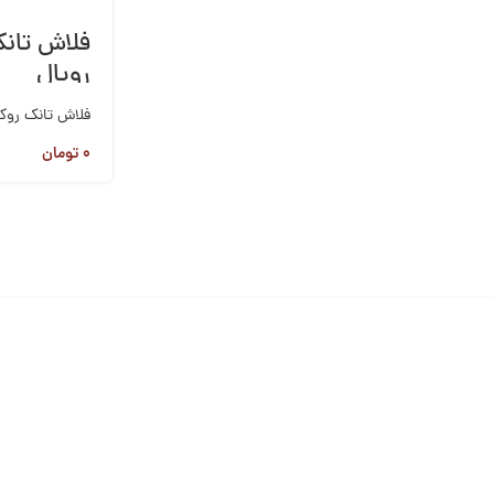
فلاش تانک
رويال
فلاش تانک روکا
۰
تومان