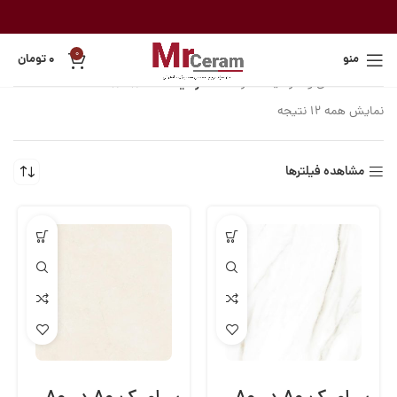
0
منو
۰
تومان
خانه
کاشی و سرامیک
راک
سرامیک کف 80*80
نمایش همه 12 نتیجه
مشاهده فیلترها