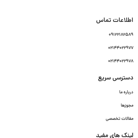
اطلاعات تماس
09122182589
02144022977
02144022978
دسترسی سریع
درباره ما
مجوزها
مقالات تخصصی
لینک های مفید