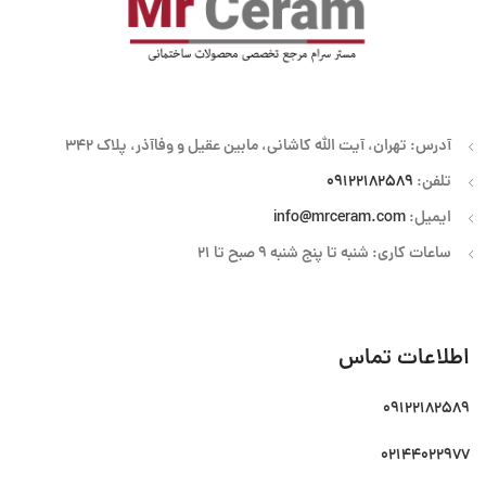
آدرس: تهران، آیت الله کاشانی، مابین عقیل و وفاآذر، پلاک 342
تلفن:
09122182589
ایمیل:
info@mrceram.com
ساعات کاری: شنبه تا پنج شنبه 9 صبح تا 21
اطلاعات تماس
09122182589
02144022977