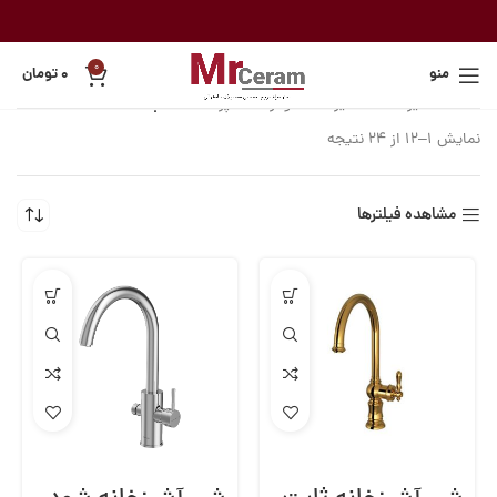
0
منو
۰
تومان
خانه
شیرآلات
شیرآلات شودر
آشپزخانه
ثابت
نمایش 1–12 از 24 نتیجه
مشاهده فیلترها