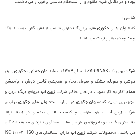
بوده و در مقابل ضربه مقاوم و از استحکام مناسبی برخوردار می باشند..
شاسی :
وان
جکوزی
زرین آب
کلیه
ها و
های
دارای شاسی از آهن گالوانیزه، ضد زنگ
و مقاوم در برابر رطوبت می باشند.
شرکت زرین آب ZARR
INAB
وان حمام
جکوزی
زیر
از سال 1374 با تولید
و
و
دوشی
سونای خشک
سونای بخار
کابین دوش
پارتیشن
و
و
و همچنین
و
حمام
زرین آب
آغاز به کار نمود . در حال حاضر شرکت
درواقع بزرگ ترین و
وان جکوزی
وان
جکوزی
مجهزترین تولید کننده
در ایران است؛
های
تولیدی
زرین آب
شرکت
، دارای طراحی و کیفیت بالایی بوده و در زمینه ارائه
مناسبترین قیمت و به روزترین طراحی ها ، پاسخگوی نیازهای مصرف کنندگان
زرین آب
می باشد . محصولات شرکت
دارای استانداردهای ISO 10002 ، ISO