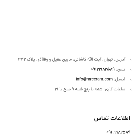
آدرس: تهران، آیت الله کاشانی، مابین عقیل و وفاآذر، پلاک 342
تلفن:
09122182589
ایمیل:
info@mrceram.com
ساعات کاری: شنبه تا پنج شنبه 9 صبح تا 21
اطلاعات تماس
09122182589