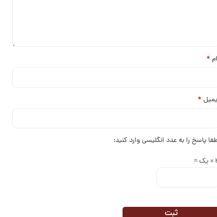
*
ام
*
یمیل
طفا پاسخ را به عدد انگلیسی وارد کنید:
ک =