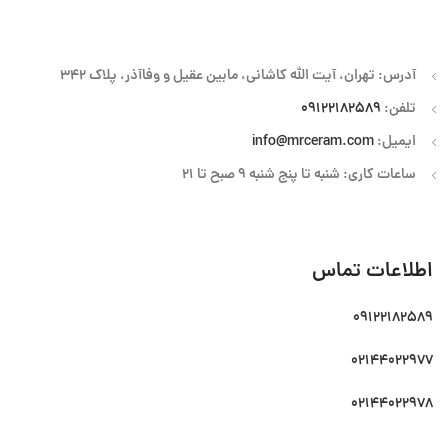
آدرس: تهران، آیت الله کاشانی، مابین عقیل و وفاآذر، پلاک 342
تلفن:
09122182589
ایمیل:
info@mrceram.com
ساعات کاری: شنبه تا پنج شنبه 9 صبح تا 21
اطلاعات تماس
09122182589
02144022977
02144022978