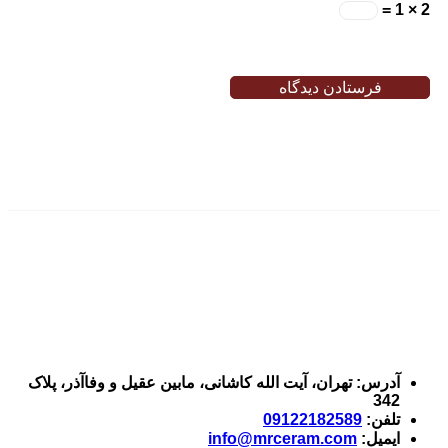
2 × 1 =
آدرس: تهران، آیت الله کاشانی، مابین عقیل و وفاآذر، پلاک
342
تلفن:
09122182589
ایمیل:
info@mrceram.com