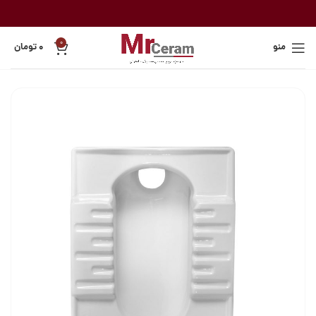
0
منو
۰
تومان