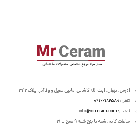
آدرس: تهران، آیت الله کاشانی، مابین عقیل و وفاآذر، پلاک 342
تلفن:
09122182589
ایمیل:
info@mrceram.com
ساعات کاری: شنبه تا پنج شنبه 9 صبح تا 21