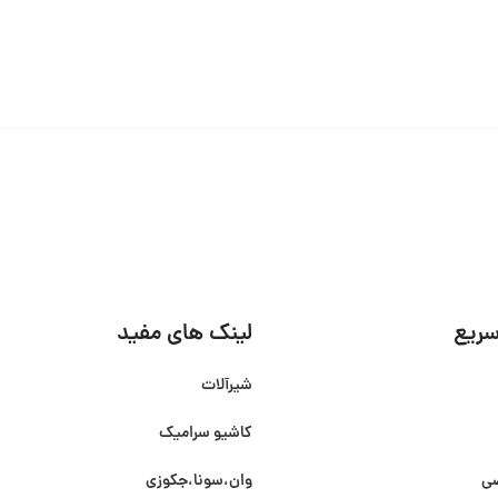
ریع
لینک های مفید
شیرآلات
کاشیو سرامیک
صی
وان،سونا،جکوزی