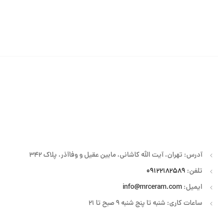
آدرس: تهران، آیت الله کاشانی، مابین عقیل و وفاآذر، پلاک 342
تلفن:
09122182589
ایمیل:
info@mrceram.com
ساعات کاری: شنبه تا پنج شنبه 9 صبح تا 21