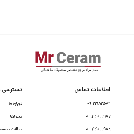
اطلاعات تماس
دسترسی س
09122182589
درباره ما
02144022977
مجوزها
02144022978
مقالات تخص