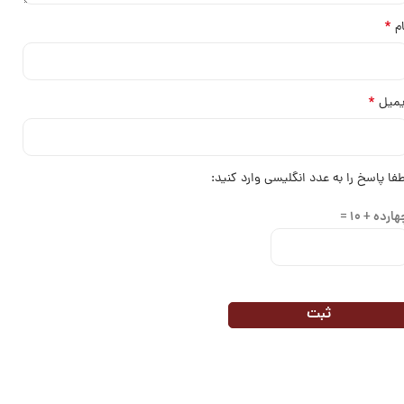
*
ام
*
یمیل
طفا پاسخ را به عدد انگلیسی وارد کنید:
ارده + 10 =