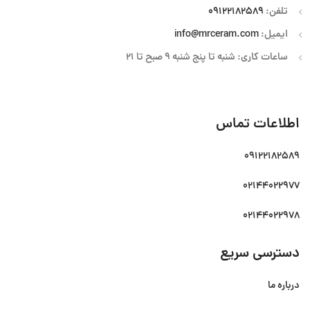
تلفن:
09122182589
ایمیل:
info@mrceram.com
ساعات کاری: شنبه تا پنج شنبه 9 صبح تا 21
اطلاعات تماس
09122182589
02144022977
02144022978
دسترسی سریع
درباره ما