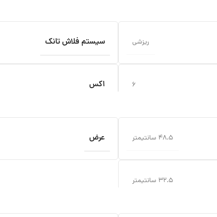
سیستم فلاش تانک
ریزشی
اکس
۶
عرض
۴۸.۵ سانتیمتر
۳۲.۵ سانتیمتر