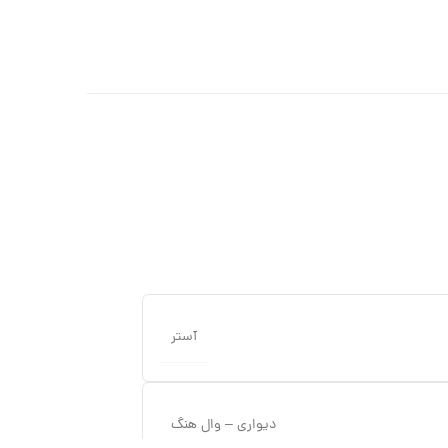
آستر
دیواری – وال هنگ