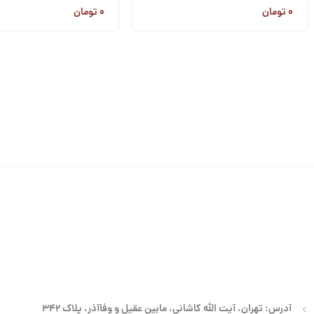
۰
تومان
۰
تومان
آدرس: تهران، آیت الله کاشانی، مابین عقیل و وفاآذر، پلاک 342