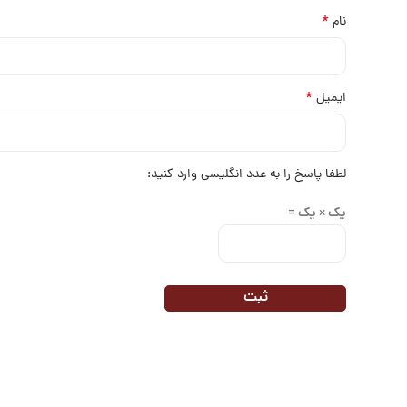
*
نام
*
ایمیل
لطفا پاسخ را به عدد انگلیسی وارد کنید:
یک × یک =