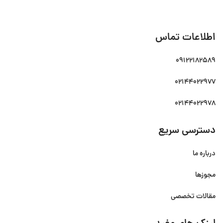
اطلاعات تماس
09122182589
02144022977
02144022978
دسترسی سریع
درباره ما
مجوزها
مقالات تخصصی