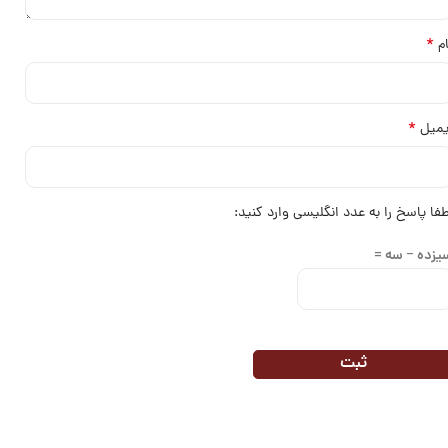
*
ام
*
یمیل
طفا پاسخ را به عدد انگلیسی وارد کنید:
یزده − سه =