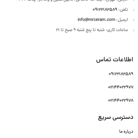
تلفن:
09122182589
ایمیل:
info@mrceram.com
ساعات کاری: شنبه تا پنج شنبه 9 صبح تا 21
اطلاعات تماس
09122182589
02144022977
02144022978
دسترسی سریع
درباره ما