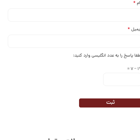
*
ام
*
یمیل
طفا پاسخ را به عدد انگلیسی وارد کنید:
19 −