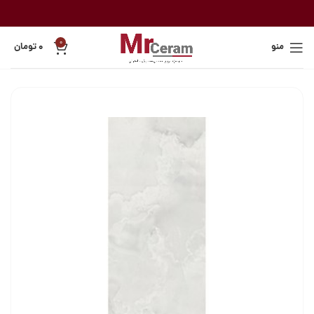
0
منو
۰
تومان