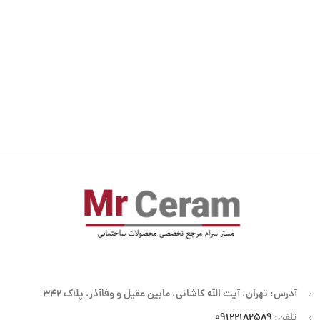
آدرس: تهران، آیت الله کاشانی، مابین عقیل و وفاآذر، پلاک 342
تلفن:
09122182589