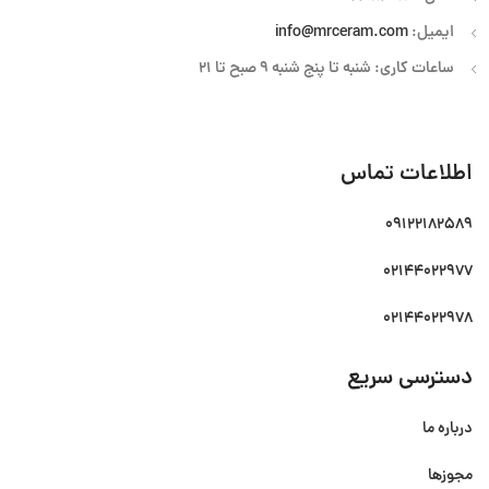
ایمیل:
info@mrceram.com
ساعات کاری: شنبه تا پنج شنبه 9 صبح تا 21
اطلاعات تماس
09122182589
02144022977
02144022978
دسترسی سریع
درباره ما
مجوزها