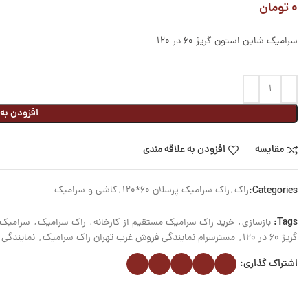
۰
تومان
سرامیک شاین استون گریژ 60 در 120
افزودن به
مقایسه
افزودن به علاقه مندی
Categories:
راک
,
راک سرامیک پرسلان 60*120
,
کاشی و سرامیک
Tags:
بازسازی
,
خرید راک سرامیک مستقیم از کارخانه
,
راک سرامیک
,
سرامیک 60 * 120 راک پرسل
گریژ 60 در 120
,
مسترسرام نمایندگی فروش غرب تهران راک سرامیک
,
نمایندگی 
اشتراک گذاری: