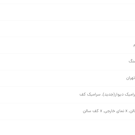
نگ
هران
رامیک دیوار(جدید), سرامیک کف