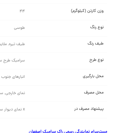
وزن کارتن (کیلوگرم)
۴۴
نوع رنگ
طوسی
طیف رنگ
طیف تیره, ملایم
نوع طرح
سرامیک طرح س
محل بارگیری
انبارهای جنوب ت
محل مصرف
نمای خارجی, س
پیشنهاد مصرف در
x نمای دیوار سالن, x نمای خارجی, x کف سالن
مسترسرام نمایندگی رسمی راک سرامیک اصفهان