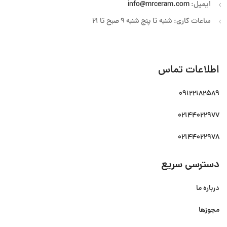
ایمیل:
info@mrceram.com
ساعات کاری: شنبه تا پنج شنبه 9 صبح تا 21
اطلاعات تماس
09122182589
02144022977
02144022978
دسترسی سریع
درباره ما
مجوزها