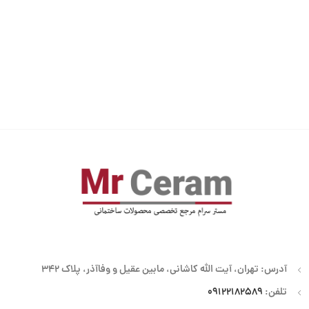
آدرس: تهران، آیت الله کاشانی، مابین عقیل و وفاآذر، پلاک 342
تلفن:
09122182589