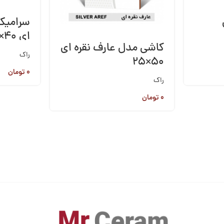
سرامیک
ای ۴۰×۴۰
کاشی مدل عارف نقره ای
راک
۵۰×۲۵
۰
تومان
راک
۰
تومان