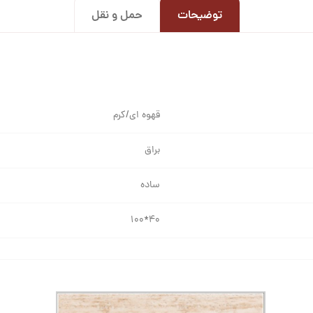
توضیحات
حمل و نقل
قهوه ای/کرم
براق
ساده
۴۰*۱۰۰