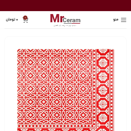
0
منو
۰
تومان