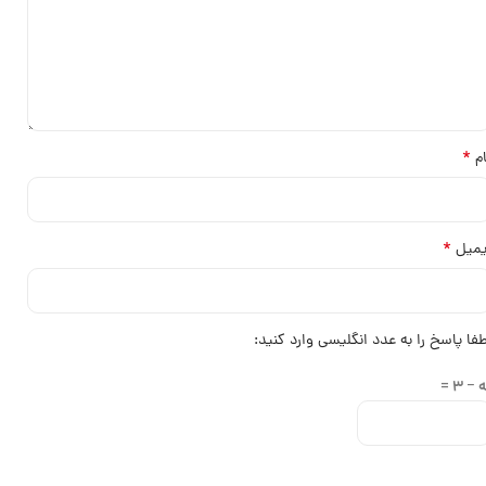
*
ام
*
یمیل
طفا پاسخ را به عدد انگلیسی وارد کنید:
 − 3 =