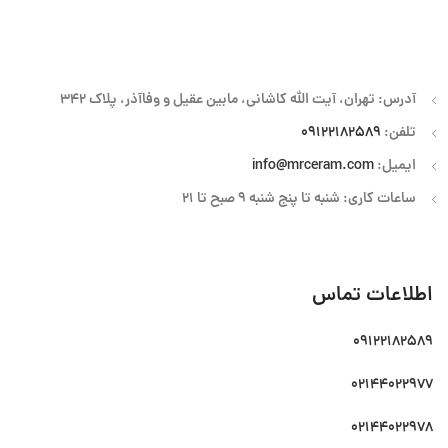
آدرس: تهران، آیت الله کاشانی، مابین عقیل و وفاآذر، پلاک 342
تلفن:
09122182589
ایمیل:
info@mrceram.com
ساعات کاری: شنبه تا پنج شنبه 9 صبح تا 21
اطلاعات تماس
09122182589
02144022977
02144022978