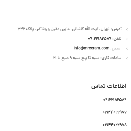
آدرس: تهران، آیت الله کاشانی، مابین عقیل و وفاآذر، پلاک 342
تلفن:
09122182589
ایمیل:
info@mrceram.com
ساعات کاری: شنبه تا پنج شنبه 9 صبح تا 21
اطلاعات تماس
09122182589
02144022977
02144022978