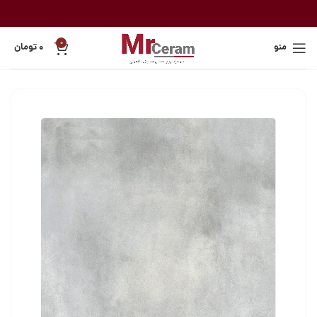
0
منو
۰
تومان