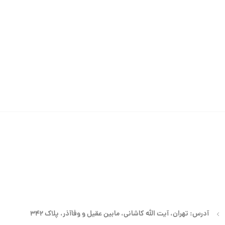
آدرس: تهران، آیت الله کاشانی، مابین عقیل و وفاآذر، پلاک 342