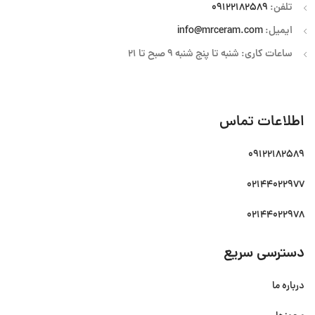
تلفن:
09122182589
ایمیل:
info@mrceram.com
ساعات کاری: شنبه تا پنج شنبه 9 صبح تا 21
اطلاعات تماس
09122182589
02144022977
02144022978
دسترسی سریع
درباره ما