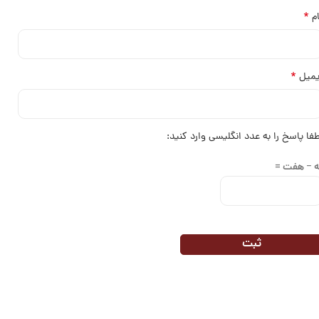
*
ام
*
یمیل
طفا پاسخ را به عدد انگلیسی وارد کنید:
ه − هفت =