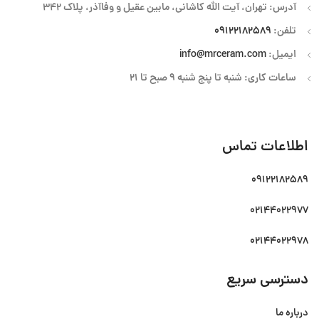
آدرس: تهران، آیت الله کاشانی، مابین عقیل و وفاآذر، پلاک 342
تلفن:
09122182589
ایمیل:
info@mrceram.com
ساعات کاری: شنبه تا پنج شنبه 9 صبح تا 21
اطلاعات تماس
09122182589
02144022977
02144022978
دسترسی سریع
درباره ما