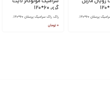
رویال ماربل
سرامیک مونوکالر لایت
گری ۶۰*۱۲۰
میک پرسلان 60*120
,
راک
,
راک سرامیک پرسلان 60*120
,
امیک
کاشی و سرامیک
۰
تومان