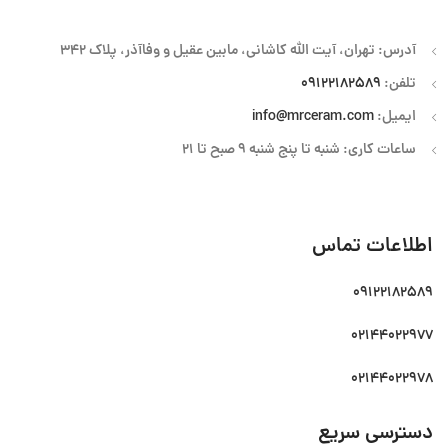
آدرس: تهران، آیت الله کاشانی، مابین عقیل و وفاآذر، پلاک 342
تلفن:
09122182589
ایمیل:
info@mrceram.com
ساعات کاری: شنبه تا پنج شنبه 9 صبح تا 21
اطلاعات تماس
09122182589
02144022977
02144022978
دسترسی سریع