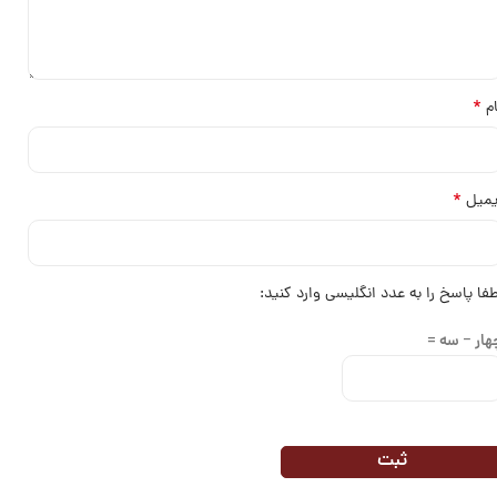
*
ام
*
یمیل
طفا پاسخ را به عدد انگلیسی وارد کنید:
هار − سه =