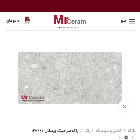
0
منو
۰
تومان
بزرگنمایی تصویر
خانه
کاشی و سرامیک
راک
راک سرامیک پرسلان 60*120