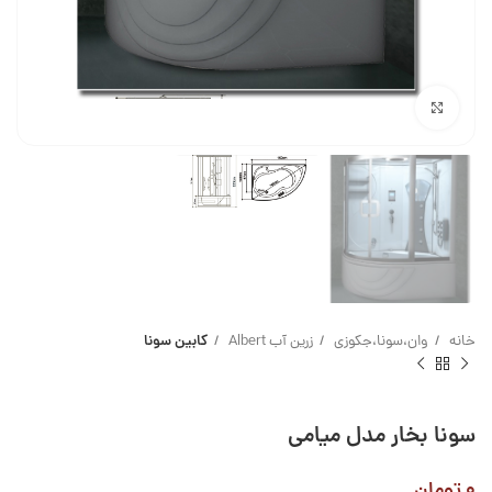
بزرگنمایی تصویر
خانه
وان،سونا،جکوزی
زرین آب Albert
کابین سونا
سونا بخار مدل میامی
۰
تومان