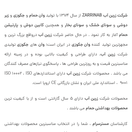
شرکت زرین آب ZARR
INAB
وان حمام
جکوزی
زیر
از سال 1374 با تولید
و
و
دوشی
سونای خشک
سونای بخار
کابین دوش
پارتیشن
و
و
و همچنین
و
حمام
زرین آب
آغاز به کار نمود . در حال حاضر شرکت
درواقع بزرگ ترین و
وان جکوزی
وان
جکوزی
مجهزترین تولید کننده
در ایران است؛
های
تولیدی
زرین آب
شرکت
، دارای طراحی و کیفیت بالایی بوده و در زمینه ارائه
مناسبترین قیمت و به روزترین طراحی ها ، پاسخگوی نیازهای مصرف کنندگان
زرین آب
می باشد . محصولات شرکت
دارای استانداردهای ISO 10002 ، ISO
9001 ، استاندارد ملی ایران و نشان بازرگانی CE اروپا است.
زرین آب
محصولات شرکت
دارای 5 سال گارانتی است و از با کیفیت ترین
محصولات بهداشتی حمام
می باشند .
مسترسرام
کارشناسان
، شما را در انتخاب مناسبترین محصولات بهداشتی