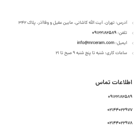
آدرس: تهران، آیت الله کاشانی، مابین عقیل و وفاآذر، پلاک 342
تلفن:
09122182589
ایمیل:
info@mrceram.com
ساعات کاری: شنبه تا پنج شنبه 9 صبح تا 21
اطلاعات تماس
09122182589
02144022977
02144022978