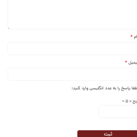
*
ام
*
یمیل
طفا پاسخ را به عدد انگلیسی وارد کنید:
ج × 5 =