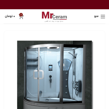
0
منو
۰
تومان