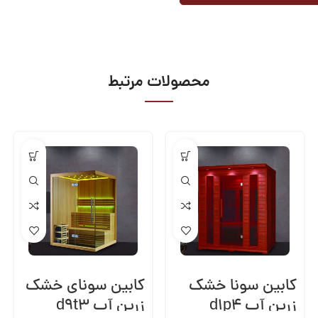
محصولات مرتبط
کابین سونا خشک
کابین سونای خشک
زرین آب d1p4
زرین آب d9t3