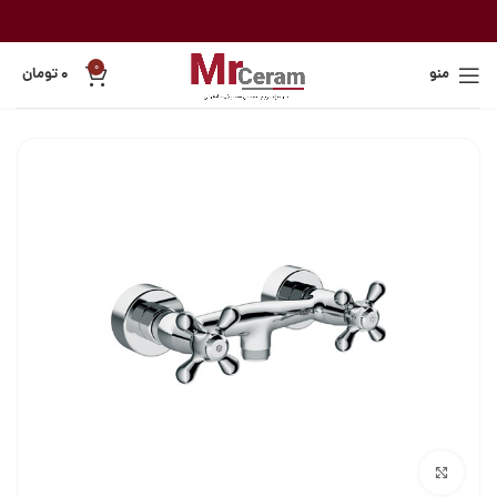
0
منو
۰
تومان
بزرگنمایی تصویر