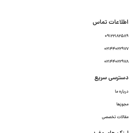
اطلاعات تماس
09122182589
02144022977
02144022978
دسترسی سریع
درباره ما
مجوزها
مقالات تخصصی