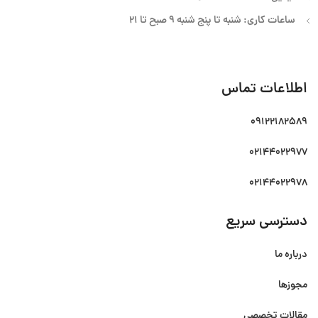
ساعات کاری: شنبه تا پنج شنبه 9 صبح تا 21
اطلاعات تماس
09122182589
02144022977
02144022978
دسترسی سریع
درباره ما
مجوزها
مقالات تخصصی