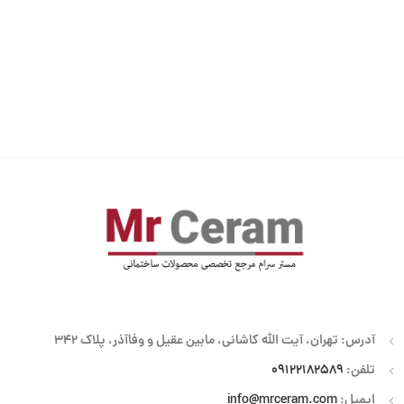
آدرس: تهران، آیت الله کاشانی، مابین عقیل و وفاآذر، پلاک 342
تلفن:
09122182589
ایمیل:
info@mrceram.com