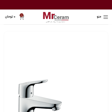
0
منو
۰
تومان