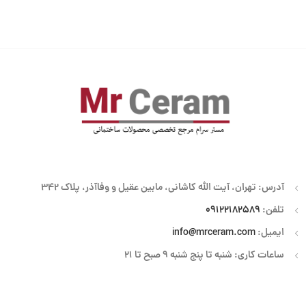
آدرس: تهران، آیت الله کاشانی، مابین عقیل و وفاآذر، پلاک 342
تلفن:
09122182589
ایمیل:
info@mrceram.com
ساعات کاری: شنبه تا پنج شنبه 9 صبح تا 21