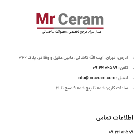
آدرس: تهران، آیت الله کاشانی، مابین عقیل و وفاآذر، پلاک 342
تلفن:
09122182589
ایمیل:
info@mrceram.com
ساعات کاری: شنبه تا پنج شنبه 9 صبح تا 21
اطلاعات تماس
09122182589