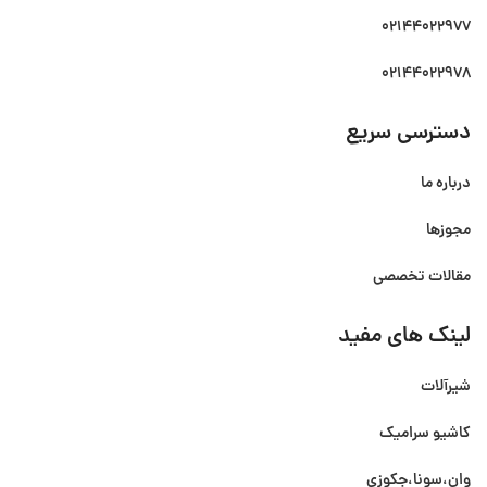
02144022977
02144022978
دسترسی سریع
درباره ما
مجوزها
مقالات تخصصی
لینک های مفید
شیرآلات
کاشیو سرامیک
وان،سونا،جکوزی