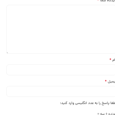
*
یدگاه شما
*
ام
*
یمیل
طفا پاسخ را به عدد انگلیسی وارد کنید:
وزده + سه =