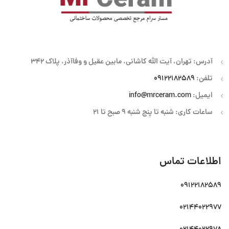
آدرس: تهران، آیت الله کاشانی، مابین عقیل و وفاآذر، پلاک 342
تلفن:
09122182589
ایمیل:
info@mrceram.com
ساعات کاری: شنبه تا پنج شنبه 9 صبح تا 21
اطلاعات تماس
09122182589
02144022977