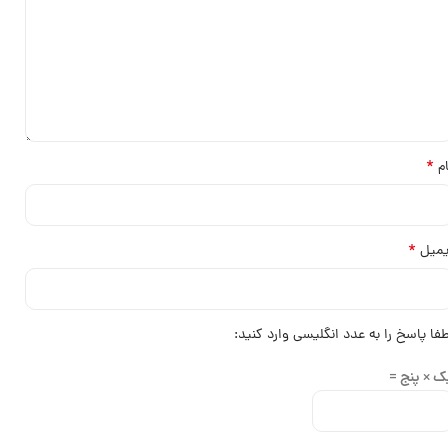
*
ام
*
یمیل
طفا پاسخ را به عدد انگلیسی وارد کنید:
ک × پنج =