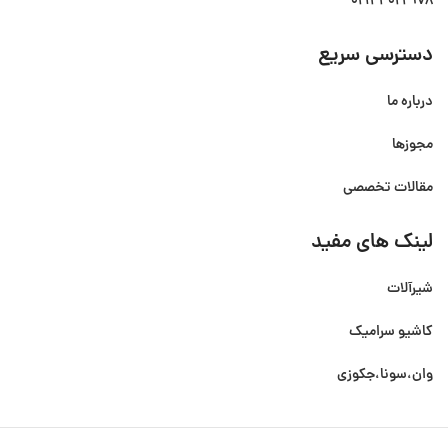
02144022978
دسترسی سریع
درباره ما
مجوزها
مقالات تخصصی
لینک های مفید
شیرآلات
کاشیو سرامیک
وان،سونا،جکوزی