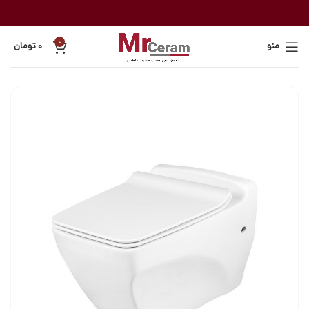
0
منو
۰
تومان