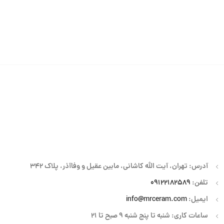
آدرس: تهران، آیت الله کاشانی، مابین عقیل و وفاآذر، پلاک 342
تلفن:
09122182589
ایمیل:
info@mrceram.com
ساعات کاری: شنبه تا پنج شنبه 9 صبح تا 21