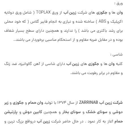
ورق :
وان
جکوزی
زرین آب
ها و
های شرکت
از ورق TOPLAX ( شامل ورق دولایه
اکریلیک و ABS ) ساخته شده و نیازی به انجام فایبر گلاس ( که خود محلی
برای رشد باکتری می باشد ) را ندارند و همچنین دارای سطح بسیار شفاف
بوده و در مقابل ضربه مقاوم و از استحکام مناسبی برخوردار می باشند..
شاسی :
وان
جکوزی
زرین آب
کلیه
ها و
های
دارای شاسی از آهن گالوانیزه، ضد زنگ
و مقاوم در برابر رطوبت می باشند.
شرکت زرین آب ZARR
INAB
وان حمام
جکوزی
زیر
از سال 1374 با تولید
و
و
دوشی
سونای خشک
سونای بخار
کابین دوش
پارتیشن
و
و
و همچنین
و
حمام
زرین آب
آغاز به کار نمود . در حال حاضر شرکت
درواقع بزرگ ترین و