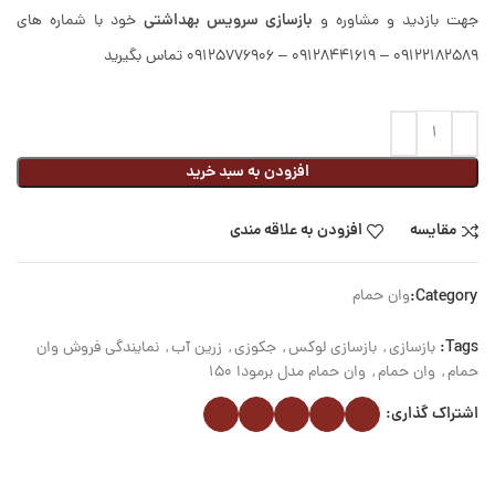
بازسازی سرویس بهداشتی
جهت بازدید و مشاوره و
خود با شماره های
09122182589 – 09128441619 – 09125776906 تماس بگیرید
افزودن به سبد خرید
مقایسه
افزودن به علاقه مندی
Category:
وان حمام
Tags:
بازسازی
,
بازسازی لوکس
,
جکوزی
,
زرین آب
,
نمایندگی فروش وان
حمام
,
وان حمام
,
وان حمام مدل برمودا 150
اشتراک گذاری: