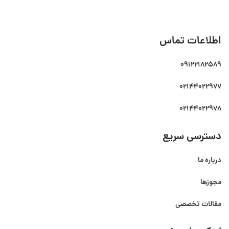
اطلاعات تماس
09122182589
02144022977
02144022978
دسترسی سریع
درباره ما
مجوزها
مقالات تخصصی