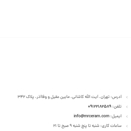
آدرس: تهران، آیت الله کاشانی، مابین عقیل و وفاآذر، پلاک 342
تلفن:
09122182589
ایمیل:
info@mrceram.com
ساعات کاری: شنبه تا پنج شنبه 9 صبح تا 21