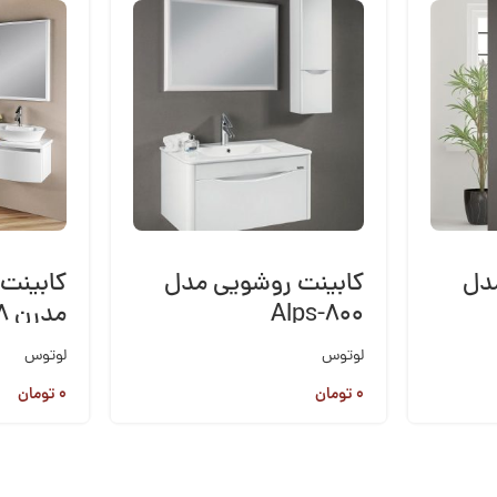
دل
کابینت روشویی مدل
کابینت
Alps-800
مدرن PV 308
لوتوس
لوتوس
۰
تومان
۰
تومان