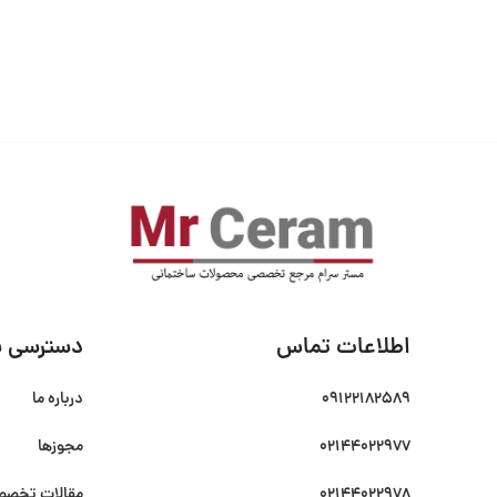
اطلاعات تماس
دسترسی س
09122182589
درباره ما
02144022977
مجوزها
02144022978
مقالات تخص