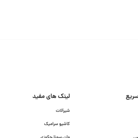
ریع
لینک های مفید
شیرآلات
کاشیو سرامیک
صی
وان،سونا،جکوزی