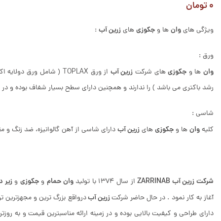
۰
تومان
وان
جکوزی
زرین آب
ویژگی های
ها و
های
:
ورق :
وان
جکوزی
زرین آب
ها و
های شرکت
رشد باکتری می باشد ) را ندارند و همچنین دارای سطح بسیار شفاف بوده و در م
شاسی :
وان
جکوزی
زرین آب
کلیه
ها و
های
دارای شاسی از آهن گالوانیزه، ضد زنگ و مقا
شرکت زرین آب ZARR
INAB
وان حمام
جکوزی
زیر 
از سال 1374 با تولید
و
و
زرین آب
آغاز به کار نمود . در حال حاضر شرکت
درواقع بزرگ ترین و مجهزترین تو
دارای طراحی و کیفیت بالایی بوده و در زمینه ارائه مناسبترین قیمت و به ر