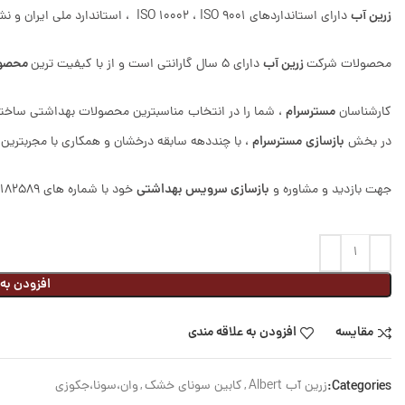
زرین آب
دارای استانداردهای ISO 10002 ، ISO 9001 ، استاندارد ملی ایران و نشان بازرگانی CE اروپا است.
زرین آب
محصول
محصولات شرکت
دارای 5 سال گارانتی است و از با کیفیت ترین
مسترسرام
کارشناسان
، شما را در انتخاب مناسبترین محصولات بهداشتی ساخت
بازسازی
مسترسرام
در بخش
، با چنددهه سابقه درخشان و همکاری با مجربترین 
بازسازی سرویس بهداشتی
جهت بازدید و مشاوره و
خود با شماره های 09122182589 – 09128441619 – 09125776906 تماس بگیرید
افزودن به
مقایسه
افزودن به علاقه مندی
Categories:
زرین آب Albert
,
کابین سونای خشک
,
وان،سونا،جکوزی