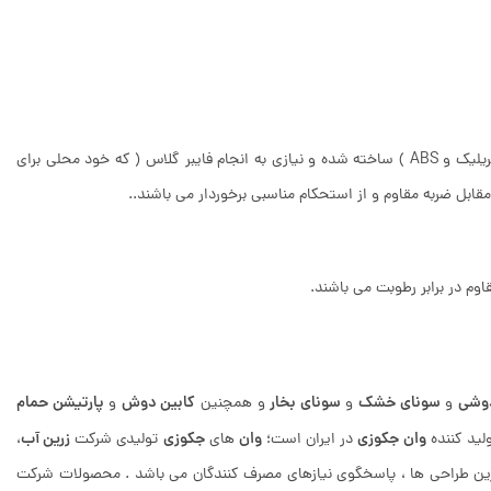
از ورق TOPLAX ( شامل ورق دولایه اکریلیک و ABS ) ساخته شده و نیازی به انجام فایبر گلاس ( که خود محلی برای
قابل ضربه مقاوم و از استحکام مناسبی برخوردار می باشند..
وم در برابر رطوبت می باشند.
دوشی
سونای خشک
سونای بخار
کابین دوش
پارتیشن حمام
و
و
و همچنین
و
وان جکوزی
وان
جکوزی
زرین آب
لید کننده
در ایران است؛
های
تولیدی شرکت
،
وزترین طراحی ها ، پاسخگوی نیازهای مصرف کنندگان می باشد . محصولات شرکت