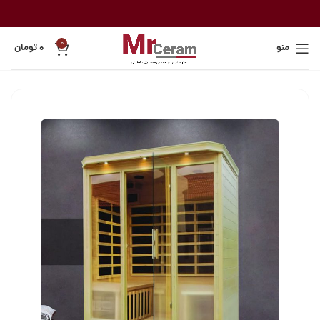
0
منو
۰
تومان