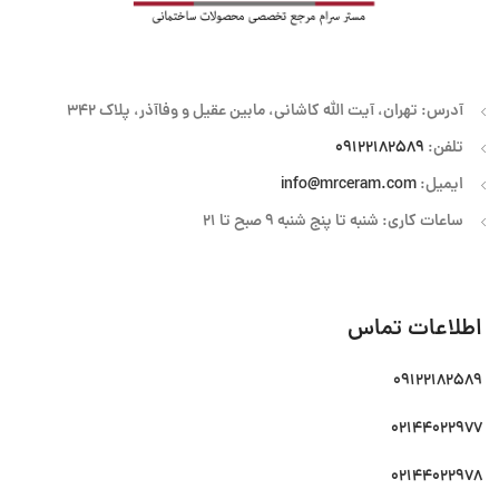
آدرس: تهران، آیت الله کاشانی، مابین عقیل و وفاآذر، پلاک 342
تلفن:
09122182589
ایمیل:
info@mrceram.com
ساعات کاری: شنبه تا پنج شنبه 9 صبح تا 21
اطلاعات تماس
09122182589
02144022977
02144022978