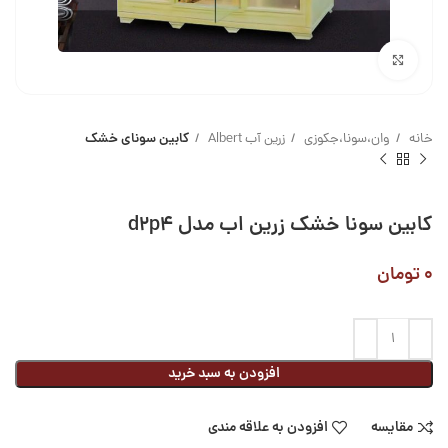
بزرگنمایی تصویر
خانه
وان،سونا،جکوزی
زرین آب Albert
کابین سونای خشک
کابین سونا خشک زرین اب مدل d2p4
۰
تومان
افزودن به سبد خرید
مقایسه
افزودن به علاقه مندی