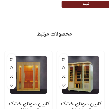
محصولات مرتبط
کابین سونای خشک
کابین سونای خشک