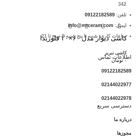
342
تلفن:
09122182589
ایمیل:
info@mrceram.com
ساعات کاری: شنبه تا پنج شنبه 9 صبح تا 21
کاشی دیوار مدل ۶۰×۲۰ فلوریدا
کاشی تبریز
اطلاعات تماس
۰
تومان
09122182589
02144022977
02144022978
دسترسی سریع
درباره ما
مجوزها