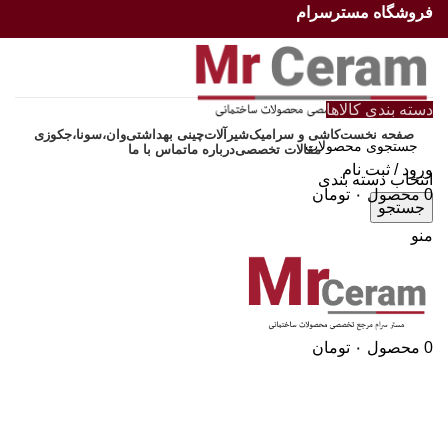
فروشگاه مسترسرام
دسته بندی کالاها
صفحه نخست
کاشی و سرامیک
شیرآلات
چینی بهداشتی
وان،سونا،جکوزی
مقالات تخصصی
درباره ما
تماس با ما
ورود / ثبت نام
انتخاب دسته بندی
0
محصول
۰
تومان
جستجو
منو
0
محصول
۰
تومان