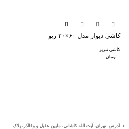
کاشی دیوار مدل ۶۰×۳۰ ریو
کاشی تبریز
۰
تومان
آدرس: تهران، آیت الله کاشانی، مابین عقیل و وفاآذر، پلاک