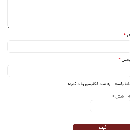
*
ام
*
یمیل
طفا پاسخ را به عدد انگلیسی وارد کنید:
ه − شش =