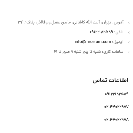
آدرس: تهران، آیت الله کاشانی، مابین عقیل و وفاآذر، پلاک 342
تلفن:
09122182589
ایمیل:
info@mrceram.com
ساعات کاری: شنبه تا پنج شنبه 9 صبح تا 21
اطلاعات تماس
09122182589
02144022977
02144022978