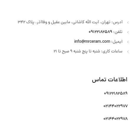
آدرس: تهران، آیت الله کاشانی، مابین عقیل و وفاآذر، پلاک 342
تلفن:
09122182589
ایمیل:
info@mrceram.com
ساعات کاری: شنبه تا پنج شنبه 9 صبح تا 21
اطلاعات تماس
09122182589
02144022977
02144022978