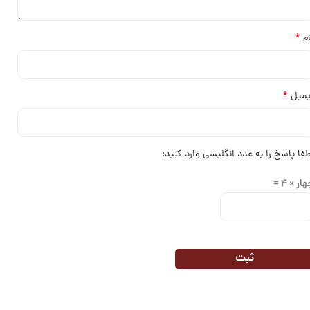
*
ام
*
یمیل
طفا پاسخ را به عدد انگلیسی وارد کنید:
ار × 4 =