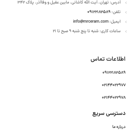
آدرس: تهران، آیت الله کاشانی، مابین عقیل و وفاآذر، پلاک 342
تلفن:
09122182589
ایمیل:
info@mrceram.com
ساعات کاری: شنبه تا پنج شنبه 9 صبح تا 21
اطلاعات تماس
09122182589
02144022977
02144022978
دسترسی سریع
درباره ما