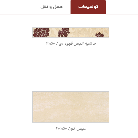
توضیحات
حمل و نقل
حاشیه انیس قهوه ای / ۵۰×۶
انیس کرم/ ۵۰×۲۰