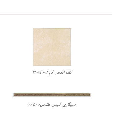
کف انیس کرم/ ۳۰×۳۰
سیگاری انیس طلایی/ ۵۰×۲