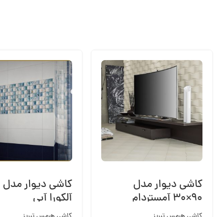
کاشی دیوار مدل
۹۰×۳۰ آمستردام
آلکورا آبی
کاشی هرمس تبریز
کاشی هرمس تبریز