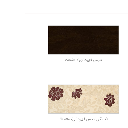
انیس قهوه ای / ۵۰×۲۰
تک گل انیس قهوه ای/ ۵۰×۲۰