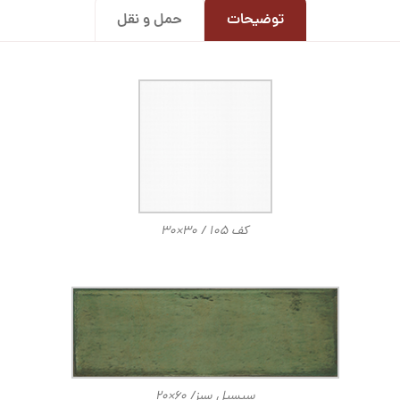
توضیحات
حمل و نقل
کف ۱۰۵ / ۳۰×۳۰
سیسیل سبز/ ۶۰×۲۰