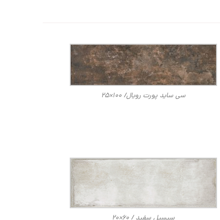
سی ساید پورت رویال/ ۱۰۰×۲۵
سیسیل سفید / ۶۰×۲۰