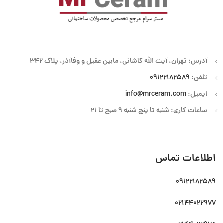
آدرس: تهران، آیت الله کاشانی، مابین عقیل و وفاآذر، پلاک 342
تلفن:
09122182589
ایمیل:
info@mrceram.com
ساعات کاری: شنبه تا پنج شنبه 9 صبح تا 21
اطلاعات تماس
09122182589
02144022977