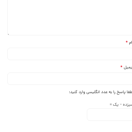
*
ام
*
یمیل
طفا پاسخ را به عدد انگلیسی وارد کنید:
یزده − یک =