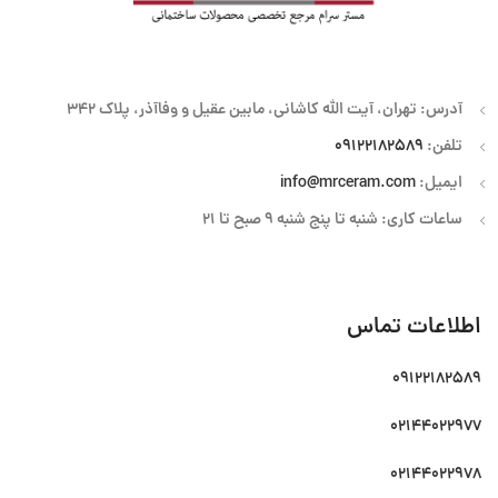
آدرس: تهران، آیت الله کاشانی، مابین عقیل و وفاآذر، پلاک 342
تلفن:
09122182589
ایمیل:
info@mrceram.com
ساعات کاری: شنبه تا پنج شنبه 9 صبح تا 21
اطلاعات تماس
09122182589
02144022977
02144022978