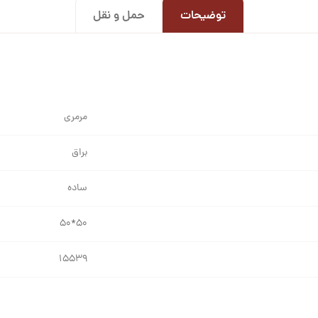
توضیحات
حمل و نقل
مرمری
براق
ساده
۵۰*۵۰
۱۵۵۳۹