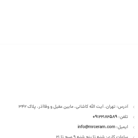
آدرس: تهران، آیت الله کاشانی، مابین عقیل و وفاآذر، پلاک 342
تلفن:
09122182589
ایمیل:
info@mrceram.com
ساعات کاری: شنبه تا پنج شنبه 9 صبح تا 21