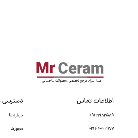
اطلاعات تماس
دسترسی س
09122182589
درباره ما
02144022977
مجوزها