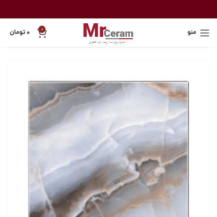
0
منو
۰
تومان