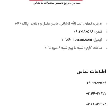
آدرس: تهران، آیت الله کاشانی، مابین عقیل و وفاآذر، پلاک 342
تلفن:
09122182589
ایمیل:
info@mrceram.com
ساعات کاری: شنبه تا پنج شنبه 9 صبح تا 21
اطلاعات تماس
09122182589
02144022977
02144022978