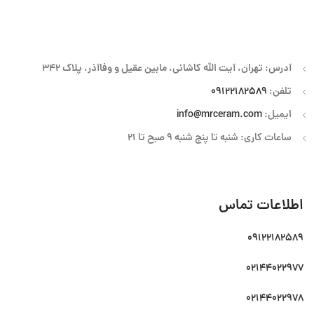
آدرس: تهران، آیت الله کاشانی، مابین عقیل و وفاآذر، پلاک 342
تلفن:
09122182589
ایمیل:
info@mrceram.com
ساعات کاری: شنبه تا پنج شنبه 9 صبح تا 21
اطلاعات تماس
09122182589
02144022977
02144022978