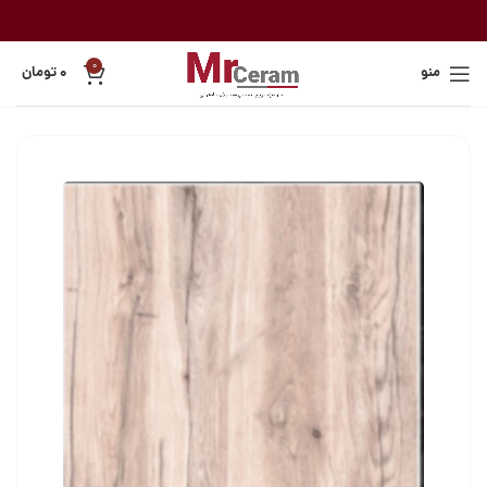
0
منو
۰
تومان