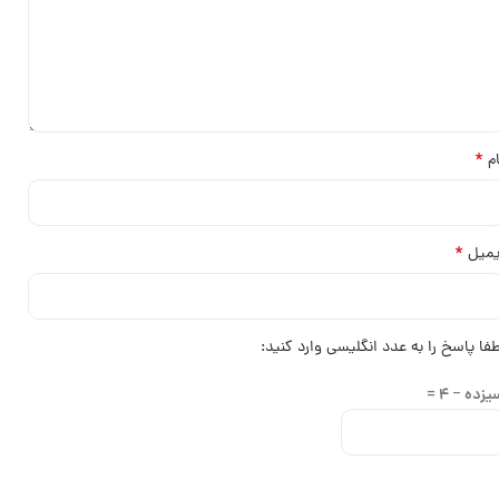
*
ام
*
یمیل
طفا پاسخ را به عدد انگلیسی وارد کنید:
زده − 4 =