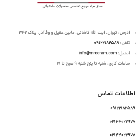
آدرس: تهران، آیت الله کاشانی، مابین عقیل و وفاآذر، پلاک 342
تلفن:
09122182589
ایمیل:
info@mrceram.com
ساعات کاری: شنبه تا پنج شنبه 9 صبح تا 21
اطلاعات تماس
09122182589
02144022977
02144022978