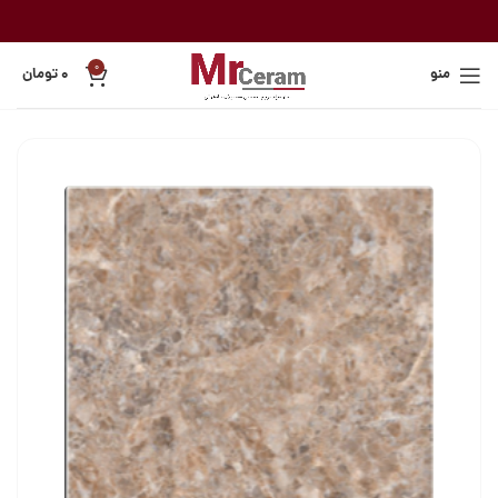
0
منو
۰
تومان