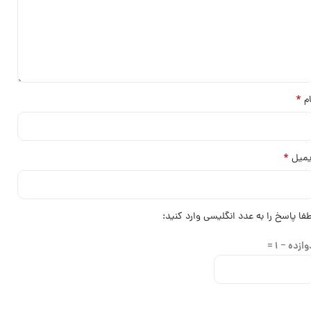
*
ام
*
یمیل
طفا پاسخ را به عدد انگلیسی وارد کنید:
ازده − 1 =