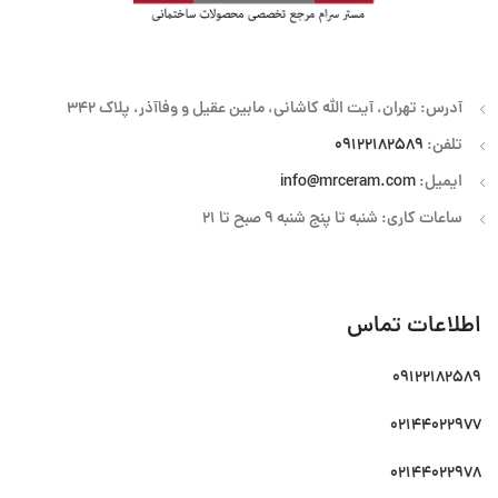
آدرس: تهران، آیت الله کاشانی، مابین عقیل و وفاآذر، پلاک 342
تلفن:
09122182589
ایمیل:
info@mrceram.com
ساعات کاری: شنبه تا پنج شنبه 9 صبح تا 21
اطلاعات تماس
09122182589
02144022977
02144022978