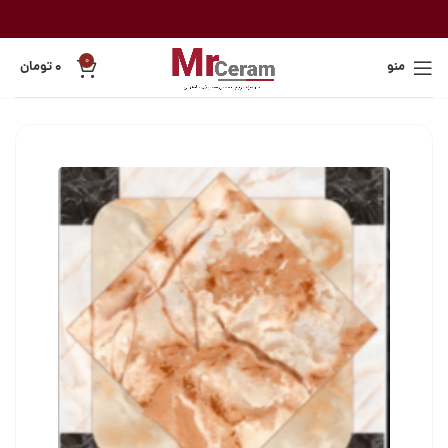
0
منو
۰
تومان