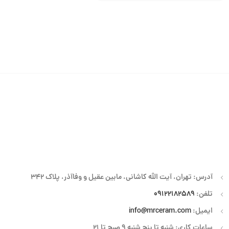
آدرس: تهران، آیت الله کاشانی، مابین عقیل و وفاآذر، پلاک 342
تلفن:
09122182589
ایمیل:
info@mrceram.com
ساعات کاری: شنبه تا پنج شنبه 9 صبح تا 21