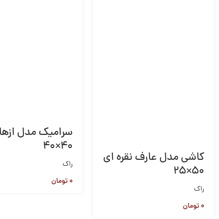
سرامیک مدل ازهار
۴۰×۴۰
کاشی مدل عارف نقره ای
راک
۵۰×۲۵
۰
تومان
راک
۰
تومان