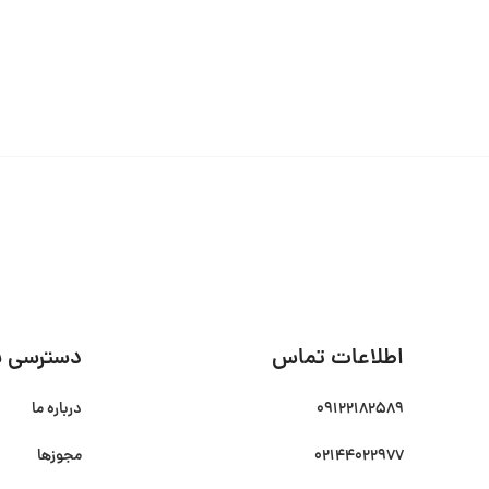
اطلاعات تماس
دسترسی س
09122182589
درباره ما
02144022977
مجوزها