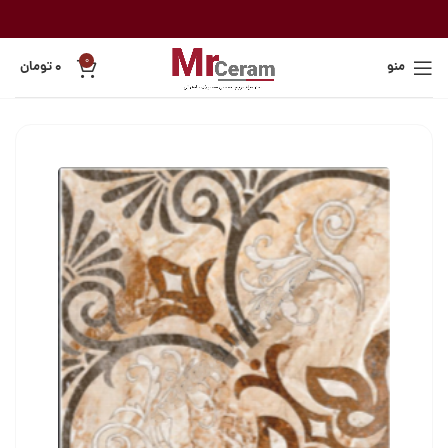
0
منو
۰
تومان