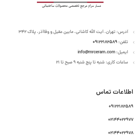
آدرس: تهران، آیت الله کاشانی، مابین عقیل و وفاآذر، پلاک 342
تلفن:
09122182589
ایمیل:
info@mrceram.com
ساعات کاری: شنبه تا پنج شنبه 9 صبح تا 21
اطلاعات تماس
09122182589
02144022977
02144022978